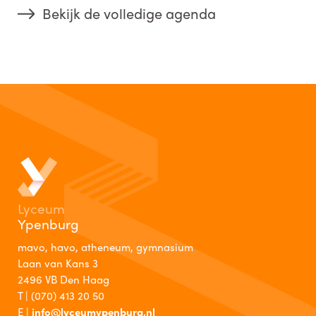
Bekijk de volledige agenda
Lyceum
Ypenburg
mavo, havo, atheneum, gymnasium
Laan van Kans 3
2496 VB Den Haag
T |
(070) 413 20 50
E |
info@lyceumypenburg.nl