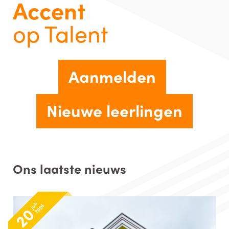
Accent
op Talent
Aanmelden
Nieuwe leerlingen
Ons laatste nieuws
juli
2026
20