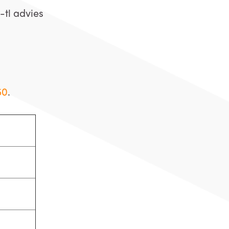
tl advies
50
.