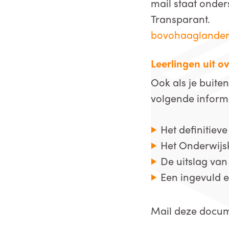
mail staat onde
Transparant.
bovohaaglanden
Leerlingen uit ov
Ook als je buiten
volgende inform
Het definitiev
Het Onderwijsk
De uitslag van
Een ingevuld 
Mail deze docu