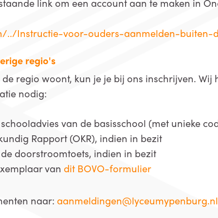
rstaande link om een account aan te maken in On
/../Instructie-voor-ouders-aanmelden-buiten-
erige regio's
 de regio woont, kun je je bij ons inschrijven. Wi
atie nodig:
e schooladvies van de basisschool (met unieke co
undig Rapport (OKR), indien in bezit
 de doorstroomtoets, indien in bezit
exemplaar van
dit BOVO-formulier
menten naar:
aanmeldingen@lyceumypenburg.n