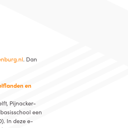
nburg.nl
. Dan
elflanden en
ft, Pijnacker-
 basisschool een
). In deze e-