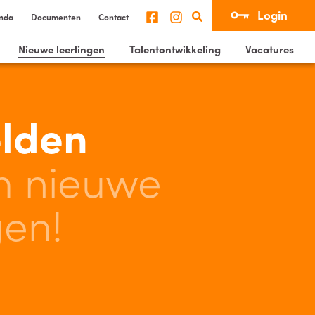
Login
nda
Documenten
Contact
Nieuwe leerlingen
Talentontwikkeling
Vacatures
lden
m nieuwe
gen!