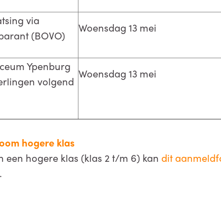
atsing via
Woensdag 13 mei
sparant (BOVO)
Lyceum Ypenburg
Woensdag 13 mei
eerlingen volgend
oom hogere klas
n een hogere klas (klas 2 t/m 6) kan
dit aanmeldf
.