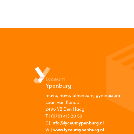
Lyceum
Ypenburg
mavo, havo, atheneum, gymnasium
Laan van Kans 3
2496 VB Den Haag
T |
(070) 413 20 50
E |
info@lyceumypenburg.nl
W |
www.lyceumypenburg.nl