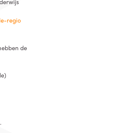
derwijs
de-regio
j hebben de
de)
l
.