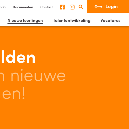
Login
nda
Documenten
Contact
Nieuwe leerlingen
Talentontwikkeling
Vacatures
lden
m nieuwe
gen!