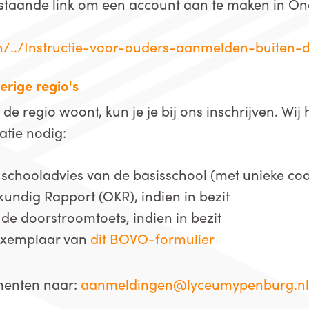
rstaande link om een account aan te maken in On
/../Instructie-voor-ouders-aanmelden-buiten-
erige regio's
 de regio woont, kun je je bij ons inschrijven. Wi
atie nodig:
e schooladvies van de basisschool (met unieke co
undig Rapport (OKR), indien in bezit
 de doorstroomtoets, indien in bezit
exemplaar van
dit BOVO-formulier
menten naar:
aanmeldingen@lyceumypenburg.n