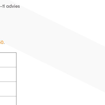
tl advies
50
.