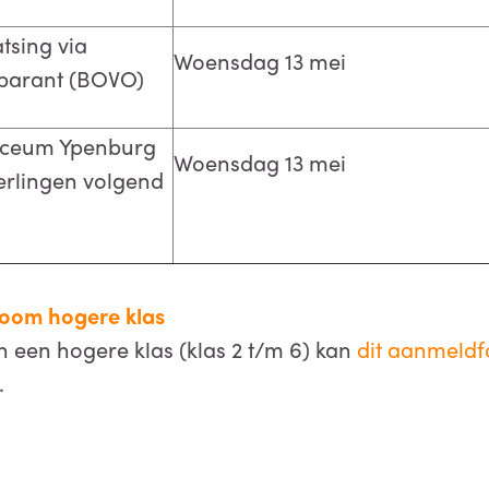
atsing via
Woensdag 13 mei
sparant (BOVO)
Lyceum Ypenburg
Woensdag 13 mei
eerlingen volgend
oom hogere klas
n een hogere klas (klas 2 t/m 6) kan
dit aanmeldf
.