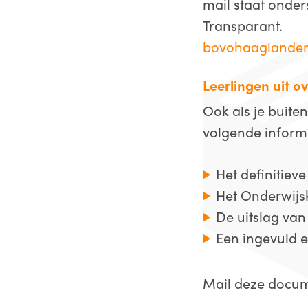
mail staat onde
Transparant.
bovohaaglanden
Leerlingen uit ov
Ook als je buiten
volgende inform
Het definitiev
Het Onderwijsk
De uitslag van
Een ingevuld 
Mail deze docu