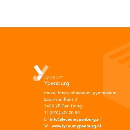
Lyceum
Ypenburg
mavo, havo, atheneum, gymnasium
Laan van Kans 3
2496 VB Den Haag
T |
(070) 413 20 50
E |
info@lyceumypenburg.nl
W |
www.lyceumypenburg.nl