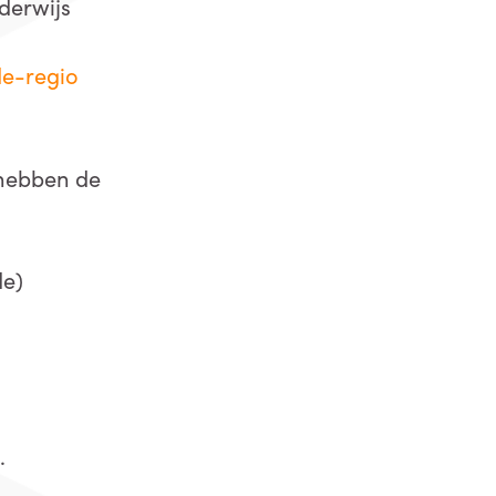
derwijs
de-regio
j hebben de
de)
l
.