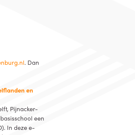
nburg.nl
. Dan
elflanden en
ft, Pijnacker-
 basisschool een
). In deze e-