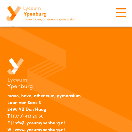
Er is een fout opgetreden bij het laden van het
item. Neem contact op met de beheerder of
ga
terug naar het nieuwsoverzicht.
Lyceum
Ypenburg
mavo, havo, atheneum, gymnasium
Laan van Kans 3
2496 VB Den Haag
T |
(070) 413 20 50
E |
info@lyceumypenburg.nl
W |
www.lyceumypenburg.nl